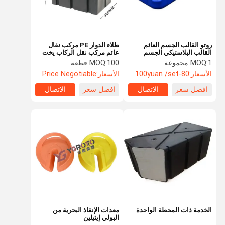
روتو القالب الجسم العائم
طلاء الدوار PE مركب نقال
القالب البلاستيكي الجسم
عائم مركب نقل الركاب يخت
العائم الممر
مارينا مركب نقال
1 مجموعة
MOQ:
100 قطعة
MOQ:
الأسعار:
80-100yuan /set
الأسعار:
Price Negotiable
افضل سعر
الاتصال
افضل سعر
الاتصال
منزل
المنتجات
حول بنا
جولة في
المعمل
الخدمة ذات المحطة الواحدة
معدات الإنقاذ البحرية من
البولي إيثيلين