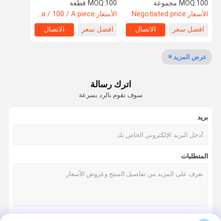
100 مجموعة
MOQ:
100 قطعة
MOQ:
الأسعار:
Negotiated price
الأسعار:
usa / 100 / A piece
افضل سعر
الاتصال
افضل سعر
الاتصال
ضبط الجودة
طلب اقتباس
عرض المزيد
طلاء الدوران
اترك رسالة
قوالب الألمنيوم الدورانية
سوف نقوم بالرد بسرعة
قوالب زراعة الحدائق
بريد
خزان وقود بلاستيكي
دبابات rotomould
المتطلبات
خزان مياه بلاستيكي تحت الأرض
صندوق تخزين Rotomolded
طوابير الرفع