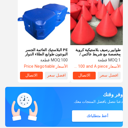
طوابير رصيف بلاستيكية كروية
PE البلاستيك العائمة الجسر
مخصصة مع شريط عاكس /
البونتون طوابع الطلاء الدوار
أضواء
للحديقة المائية النهر البحيرة
1 قطعة
MOQ:
100 قطعة
MOQ:
الأسعار:
usa and 100 and A piece
الأسعار:
Price Negotiable
افضل سعر
الاتصال
افضل سعر
الاتصال
وفر وقتك
دعنا نتصل بأفضل المنتجات معك.
أعط متطلباتك