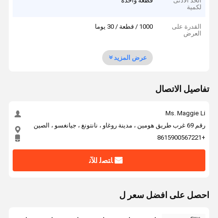
الحد الأدنى
قطعة واحدة
لكمية
القدرة على
1000 / قطعة / 30 يوما
العرض
عرض المزيد
تفاصيل الاتصال
Ms. Maggie Li
رقم 69 غرب طريق هومين ، مدينة روغاو ، نانتونغ ، جيانغسو ، الصين
+8615900567221
ﺎﺘﺼﻟ ﺍﻶﻧ
احصل على افضل سعر ل