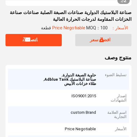
2
2
/
صناعة البلاستيك الدوارية صناعات الصبغة الصلبة صناعات صناعة
الخزانات المقاومة لدرجات الحرارة العالية
الأسعار：Price Negotiable
MOQ：100 قطعة
افضل سعر
ﺎﺘﺼﻟ ﺍﻶﻧ
منتوج وصف
تسليط الضوء
,
حاوية الصبغة الدوارة
,
صناعة البلاستيك Adblue Tank
طلاء خزانات الأبيض
إصدار
ISO9001:2015
الشهادات
اسم العلامة
custom Brand
التجارية
الأسعار
Price Negotiable