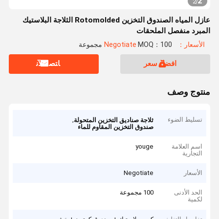
2
2
/
عازل المياه الصندوق التخزين Rotomolded الثلاجة البلاستيك
المبرد منفصل الملحقات
الأسعار：Negotiate
MOQ：100 مجموعة
افضل سعر
ﺎﺘﺼﻟ ﺍﻶﻧ
منتوج وصف
تسليط الضوء
,
ثلاجة صناديق التخزين المتحولة
صندوق التخزين المقاوم للماء
اسم العلامة
youge
التجارية
الأسعار
Negotiate
الحد الأدنى
100 مجموعة
لكمية