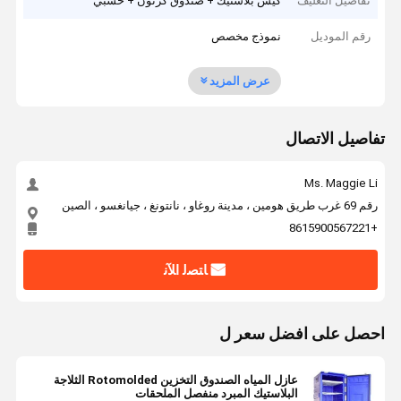
تفاصيل التغليف
كيس بلاستيك + صندوق كرتون + خشبي
رقم الموديل
نموذج مخصص
عرض المزيد
تفاصيل الاتصال
Ms. Maggie Li
رقم 69 غرب طريق هومين ، مدينة روغاو ، نانتونغ ، جيانغسو ، الصين
+8615900567221
ﺎﺘﺼﻟ ﺍﻶﻧ
احصل على افضل سعر ل
عازل المياه الصندوق التخزين Rotomolded الثلاجة
البلاستيك المبرد منفصل الملحقات