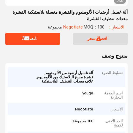
2
2
/
آلة غسيل أرضيات الألومنيوم والقشرة مغسلة بلاستيكية القشرة
معدات تنظيف القشرة
الأسعار：Negotiate
MOQ：100 مجموعة
افضل سعر
ﺎﺘﺼﻟ ﺍﻶﻧ
منتوج وصف
تسليط الضوء
,
آلة غسيل أرضية من الألومنيوم
,
قشرة مسح البلاستيك من الألومنيوم
غلاف معدات التنظيف البلاستيكية
اسم العلامة
youge
التجارية
الأسعار
Negotiate
الحد الأدنى
100 مجموعة
لكمية