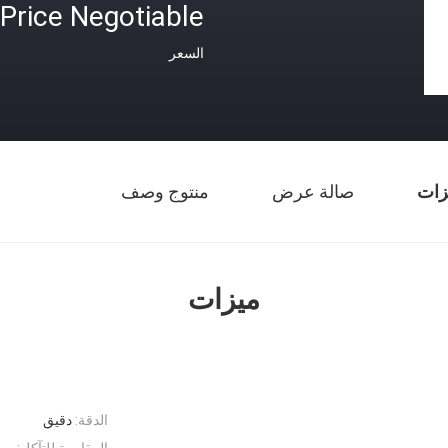
Price Negotiable
السعر
زات
صالة عرض
منتوج وصف
ميزات
الدقة:
دقيق
المقاومة للتآكل:
ممت