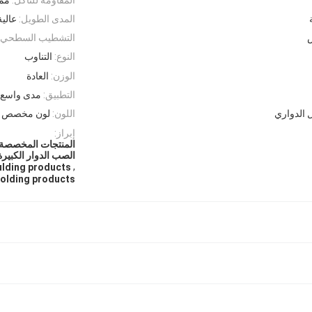
المدى الطويل:
عالية
ص
التشطيب السطحي:
النوع:
التناوب
الوزن:
العادة
التطبيق:
مدى واسع
 الدواري
اللون:
لون مخصص
إبراز:
المنتجات المخصصة 
الصب الدوار الكبيرة
,
ulding products
molding products