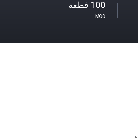
100 قطعة
MOQ
از