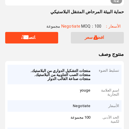
2
4
/
حماية البيئة المرحاض المتنقل البلاستيكي
الأسعار：Negotiate
MOQ：100 مجموعة
افضل سعر
ﺎﺘﺼﻟ ﺍﻶﻧ
منتوج وصف
تسليط الضوء
,
منتجات التشكيل الدواري من البلاستيك
,
منتجات الصب التناوبية من البلاستيك
منتجات صناعة القالب الدوار
اسم العلامة
youge
التجارية
الأسعار
Negotiate
الحد الأدنى
100 مجموعة
لكمية