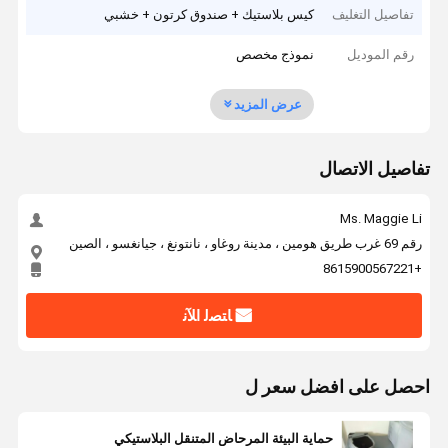
تفاصيل التغليف
كيس بلاستيك + صندوق كرتون + خشبي
رقم الموديل
نموذج مخصص
عرض المزيد
تفاصيل الاتصال
Ms. Maggie Li
رقم 69 غرب طريق هومين ، مدينة روغاو ، نانتونغ ، جيانغسو ، الصين
+8615900567221
ﺎﺘﺼﻟ ﺍﻶﻧ
احصل على افضل سعر ل
حماية البيئة المرحاض المتنقل البلاستيكي