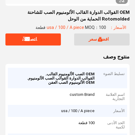
2
2
/
OEM القوالب الدوارة القالب الألومنيوم الصب للشاحنة
Rotomolded الحماية من الوحل
الأسعار：usa / 100 / A piece
MOQ：100 قطعة
افضل سعر
ﺎﺘﺼﻟ ﺍﻶﻧ
منتوج وصف
تسليط الضوء
,
OEM الصب الألومنيوم القالب
,
القوالب الدوارة القوالب الصب الألومنيوم
OEM الألومنيوم الصب العفن
اسم العلامة
custom Brand
التجارية
الأسعار
usa / 100 / A piece
الحد الأدنى
100 قطعة
لكمية