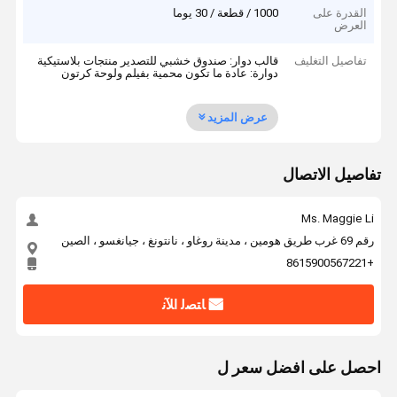
القدرة على
1000 / قطعة / 30 يوما
العرض
تفاصيل التغليف
قالب دوار: صندوق خشبي للتصدير منتجات بلاستيكية
دوارة: عادة ما تكون محمية بفيلم ولوحة كرتون
عرض المزيد
تفاصيل الاتصال
Ms. Maggie Li
رقم 69 غرب طريق هومين ، مدينة روغاو ، نانتونغ ، جيانغسو ، الصين
+8615900567221
ﺎﺘﺼﻟ ﺍﻶﻧ
احصل على افضل سعر ل