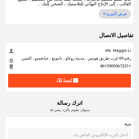
القالب ، إلى الإنتاج النهائي للبلاستيك ، الشحن إليك. ...
عرض المزيد
تفاصيل الاتصال
Ms. Maggie Li
رقم 69 غرب طريق هومين ، مدينة روغاو ، نانتونغ ، جيانغسو ، الصين
+8615900567221
ﺎﺘﺼﻟ ﺍﻶﻧ
اترك رسالة
سوف نقوم بالرد بسرعة
بريد