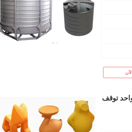
لآن
Rotomo القالب واحد توقف