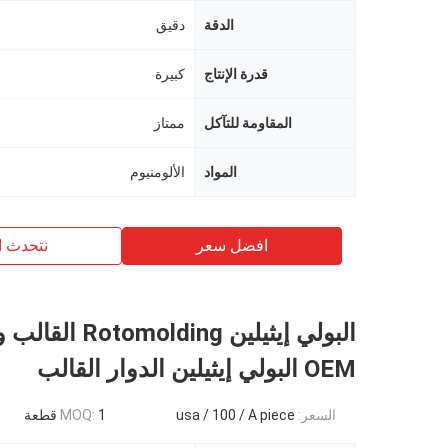
الدقة
دقيق
قدرة الإنتاج
كبيرة
المقاومة للتآكل
ممتاز
المواد
الألومنيوم
افضل سعر
نتحدث ا
البولي إيثيلين lding
OEM البولي إيثيلين الدوار القالب
السعر:
usa / 100 / A piece
1 قطعة
MOQ: