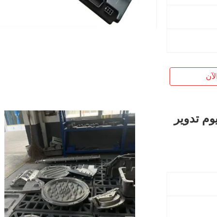
لآن
منيوم تدوير