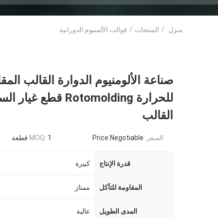
منزل
/
المنتجات
/
قوالب الألمنيوم الدورانية
صناعة الألومنيوم الدوارة القالب المق
للحرارة Rotomolding قطع غي
القالب
السعر:
Price Negotiable
1 قطعة
MOQ:
قدرة الإنتاج
كبيرة
المقاومة للتآكل
ممتاز
المدى الطويل
عالية