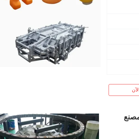
لآن
مصنع