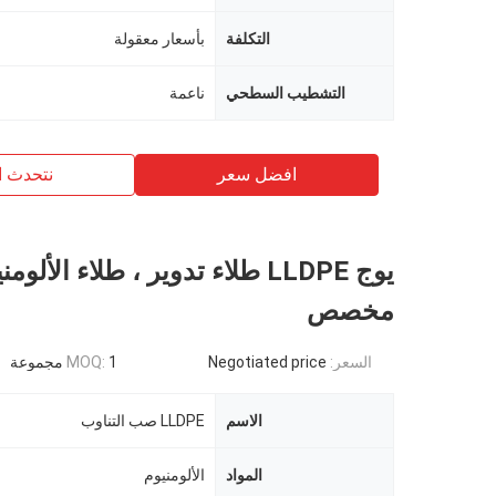
التكلفة
بأسعار معقولة
التشطيب السطحي
ناعمة
افضل سعر
نتحدث ا
يوج LLDPE طلاء تدوير ، طلاء الألو
مخصص
السعر:
Negotiated price
1 مجموعة
MOQ:
الاسم
LLDPE صب التناوب
المواد
الألومنيوم