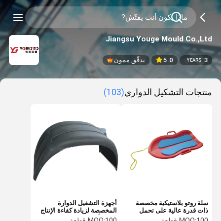
Jiangsu Youge Mould Co.,Ltd
3
5.0
يدقّق ممون
YEARS
منتجات التشكيل الدواري
(103)
سلة روتو بلاستيكية مخصصة
أجهزة التشغيل الدوارة
ذات قدرة عالية على تحمل
المخصصة لزيادة كفاءة الإنتاج
الحمل ومقاومة درجات الحرارة
لجميع أنواع المركبات
100 قطعة
MOQ:
100 قطعة
MOQ: