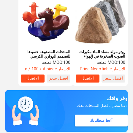
روتو مولد مضاد للماء مكبرات
المنتجات المصنوعة خصيصًا
الصوت الصخرية في الهواء
للتصميم الدواري الكرسي
الطلق حجر بيونيكي بألوان
الرئيسي للأطفال
100 قطعة
MOQ:
100 قطعة
MOQ:
واقعية
الأسعار:
Price Negotiable
الأسعار:
usa / 100 / A piece
افضل سعر
الاتصال
افضل سعر
الاتصال
وفر وقتك
دعنا نتصل بأفضل المنتجات معك.
أعط متطلباتك