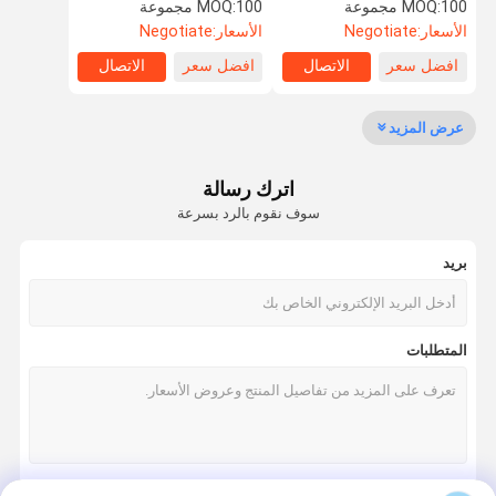
المقعد الآمن
الدوار الكبيرة
100 مجموعة
MOQ:
100 مجموعة
MOQ:
الأسعار:
Negotiate
الأسعار:
Negotiate
افضل سعر
الاتصال
افضل سعر
الاتصال
ضبط الجودة
طلب اقتباس
عرض المزيد
طلاء الدوران
اترك رسالة
قوالب الألمنيوم الدورانية
سوف نقوم بالرد بسرعة
قوالب زراعة الحدائق
بريد
خزان وقود بلاستيكي
دبابات rotomould
المتطلبات
خزان مياه بلاستيكي تحت الأرض
صندوق تخزين Rotomolded
طوابير الرفع